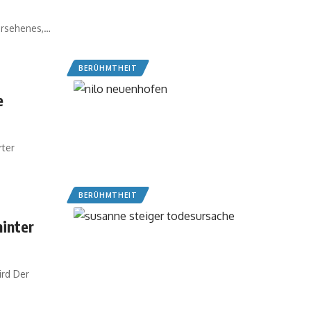
ersehenes,
…
BERÜHMTHEIT
e
rter
BERÜHMTHEIT
inter
ird Der