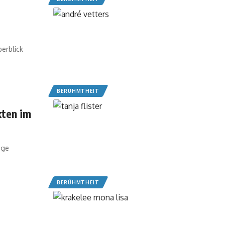
berblick
BERÜHMTHEIT
kten im
ige
BERÜHMTHEIT