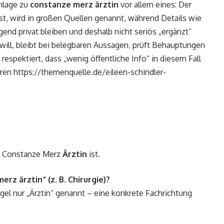
nlage zu
constanze merz ärztin
vor allem eines: Der
st, wird in großen Quellen genannt, während Details wie
gend privat bleiben und deshalb nicht seriös „ergänzt“
 will, bleibt bei belegbaren Aussagen, prüft Behauptungen
espektiert, dass „wenig öffentliche Info“ in diesem Fall
hren
https://themenquelle.de/eileen-schindler-
ss Constanze Merz
Ärztin
ist.
rz ärztin“ (z. B. Chirurgie)?
egel nur „Ärztin“ genannt – eine konkrete Fachrichtung